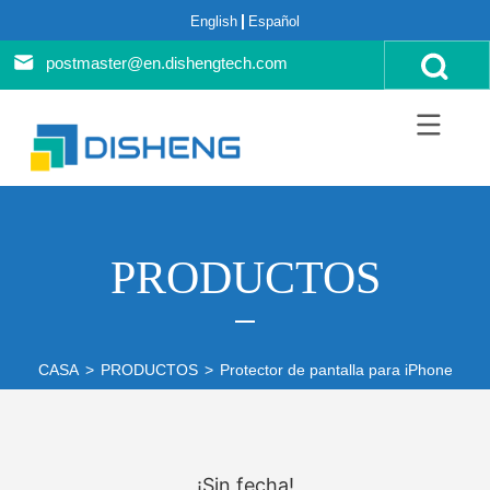
English
Español
postmaster@en.dishengtech.com
PRODUCTOS
CASA
>
PRODUCTOS
>
Protector de pantalla para iPhone
>
i
¡Sin fecha!